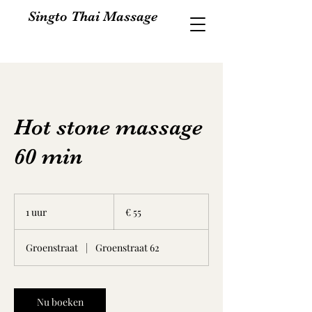
Singto Thai Massage
Hot stone massage
60 min
55
euro
1 uur
1
€ 55
u
u
Groenstraat
|
Groenstraat 62
Nu boeken