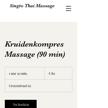
Singto Thai Massage
Kruidenkompres
Massage (90 min)
80
euro
1 uur 30 min.
1
€ 80
u
u
Groenstraat 62
3
0
m
i
Nu boeken
n