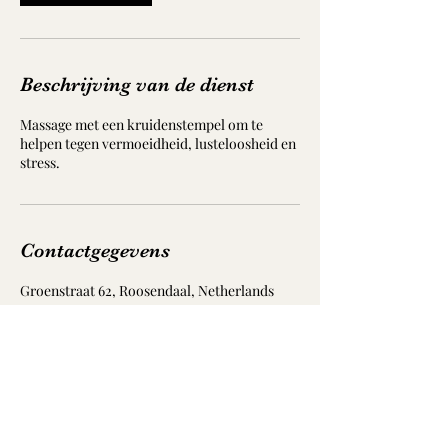
.
Beschrijving van de dienst
Massage met een kruidenstempel om te
helpen tegen vermoeidheid, lusteloosheid en
stress.
Contactgegevens
Groenstraat 62, Roosendaal, Netherlands
Singto Thai Massage