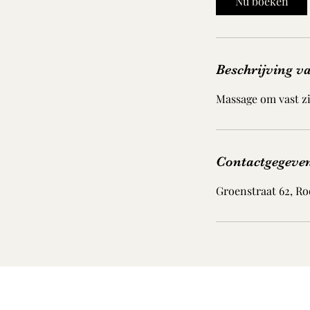
Nu boeken
0
m
i
n
Beschrijving va
.
Massage om vast zi
Contactgegeve
Groenstraat 62, Ro