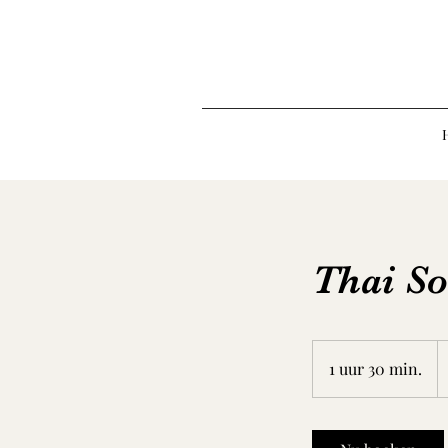
Thai So
7
e
1 uur 30 min.
1
u
u
3