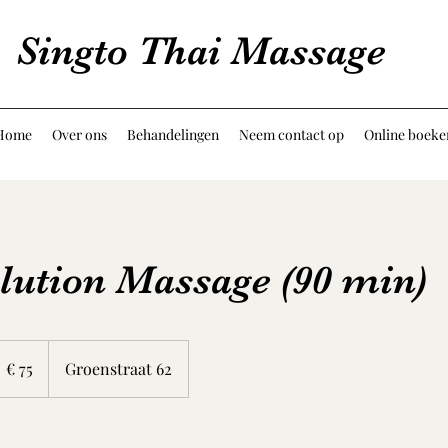
Singto Thai Massage
Home
Over ons
Behandelingen
Neem contact op
Online boeke
lution Massage (90 min)
5
uro
€ 75
Groenstraat 62